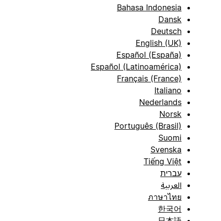
Bahasa Indonesia
Dansk
Deutsch
English (UK)
Español (España)
Español (Latinoamérica)
Français (France)
Italiano
Nederlands
Norsk
Português (Brasil)
Suomi
Svenska
Tiếng Việt
עברית
العربية
ภาษาไทย
한국어
日本語