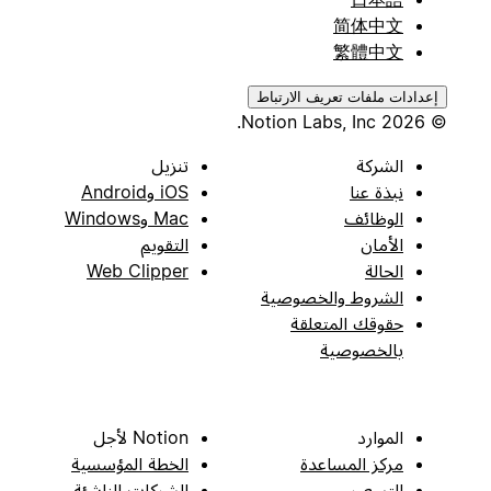
简体中文
繁體中文
إعدادات ملفات تعريف الارتباط
© 2026 Notion Labs, Inc.
الشركة
تنزيل
نبذة عنا
iOS وAndroid
الوظائف
Mac وWindows
الأمان
التقويم
الحالة
Web Clipper
الشروط والخصوصية
حقوقك المتعلقة
بالخصوصية
الموارد
Notion لأجل
مركز المساعدة
الخطة المؤسسية
التسعير
الشركات الناشئة