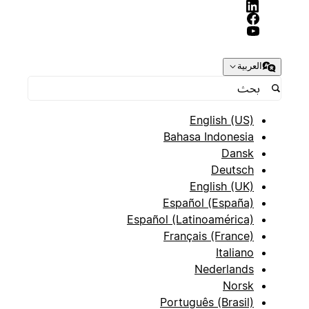
العربية
English (US)
Bahasa Indonesia
Dansk
Deutsch
English (UK)
Español (España)
Español (Latinoamérica)
Français (France)
Italiano
Nederlands
Norsk
Português (Brasil)