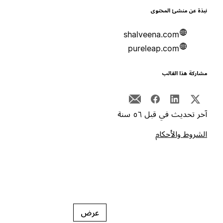
بذة عن منشئ المحتوى
shalveena.com
pureleap.com
شاركة هذا القالب
خر تحديث في قبل ٥٦ سنة
لشروط والأحكام
عرض