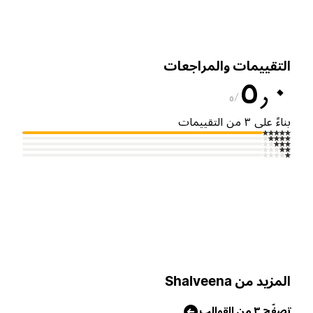
لتقييمات والمراجعات
٥٫
٥
ناءً على ٣ من التقييمات
لمزيد من Shalveena
صفّح ٣ من القوالب