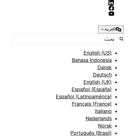
العربية
English (US)
Bahasa Indonesia
Dansk
Deutsch
English (UK)
Español (España)
Español (Latinoamérica)
Français (France)
Italiano
Nederlands
Norsk
Português (Brasil)