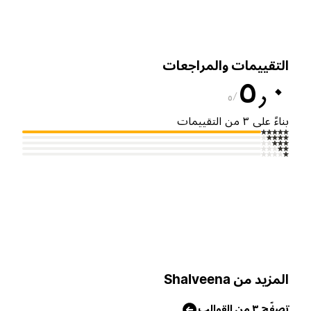
لتقييمات والمراجعات
٥٫
٥
ناءً على ٣ من التقييمات
لمزيد من Shalveena
صفّح ٣ من القوالب