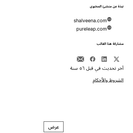
بذة عن منشئ المحتوى
shalveena.com
pureleap.com
شاركة هذا القالب
خر تحديث في قبل ٥٦ سنة
لشروط والأحكام
عرض