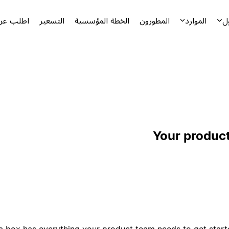
ل
الموارد
المطورون
الخطة المؤسسية
التسعير
اطلب عرض
Your product
a box has everything your product team needs to get start