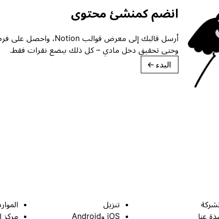
انضم كمنشئ محتوى
أرسل قالبك إلى معرض قوالب ion
وحتى تحقيق دخل مادي – كل ذلك ببضع نقرات فقط.
البدء
→
لشركة
تنزيل
الموارد
بذة عنا
iOS وAndroid
مركز ا