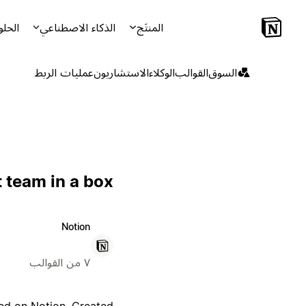
المنتَج
الذكاء الاصطناعي
الحلو
السوق
القوالب
الوكلاء
الاستشاريون
عمليات الربط
 team in a box
Notion
٧ من القوالب
ed on Notion. Created