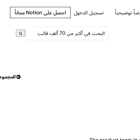
اً توضيحياً
تسجيل الدخول
احصل على Notion مجاناً
المجموع
The product team in 