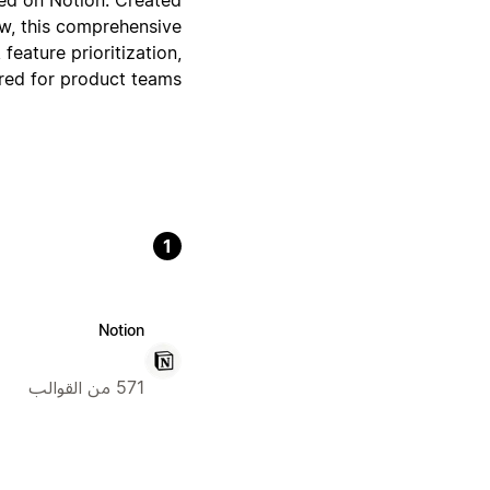
ow, this comprehensive
eature prioritization,
ored for product teams.
1
Notion
571 من القوالب