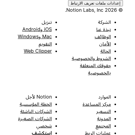
إعدادات ملفات تعريف الارتباط
© 2026 Notion Labs, Inc.
الشركة
تنزيل
نبذة عنا
iOS وAndroid
الوظائف
Mac وWindows
الأمان
التقويم
الحالة
Web Clipper
الشروط والخصوصية
حقوقك المتعلقة
بالخصوصية
الموارد
Notion لأجل
مركز المساعدة
الخطة المؤسسية
التسعير
الشركات الناشئة
المدونة
الشركات الصغيرة
المجتمع
شخصي
عمليات الربط
استكشف