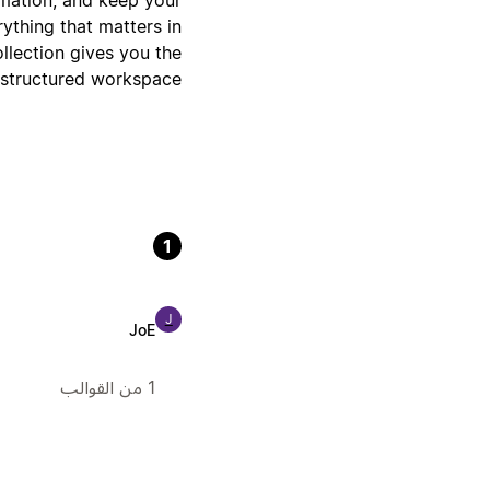
ything that matters in
ollection gives you the
-structured workspace.
1
J
JoE
1 من القوالب