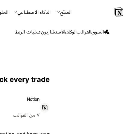
المنتَج
الذكاء الاصطناعي
الحلو
السوق
القوالب
الوكلاء
الاستشاريون
عمليات الربط
ck every trade
Notion
٧ من القوالب
rmation, and keep your