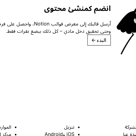
انضم كمنشئ محتوى
أرسل قالبك إلى معرض قوالب ion
وحتى تحقيق دخل مادي – كل ذلك ببضع نقرات فقط.
البدء
→
لشركة
تنزيل
الموارد
بذة عنا
iOS وAndroid
مركز ا