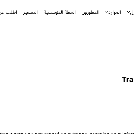
ل
الموارد
المطورون
الخطة المؤسسية
التسعير
اطلب عرض
Tra
tes where you can record your trades, organize your info