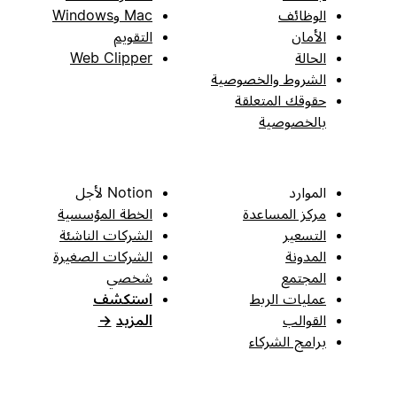
الوظائف
Mac وWindows
الأمان
التقويم
الحالة
Web Clipper
الشروط والخصوصية
حقوقك المتعلقة
بالخصوصية
الموارد
Notion لأجل
مركز المساعدة
الخطة المؤسسية
التسعير
الشركات الناشئة
المدونة
الشركات الصغيرة
المجتمع
شخصي
عمليات الربط
استكشف
القوالب
المزيد
→
برامج الشركاء