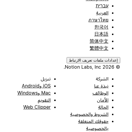
עברית
العربية
ภาษาไทย
한국어
日本語
简体中文
繁體中文
إعدادات ملفات تعريف الارتباط
© 2026 Notion Labs, Inc.
الشركة
تنزيل
نبذة عنا
iOS وAndroid
الوظائف
Mac وWindows
الأمان
التقويم
الحالة
Web Clipper
الشروط والخصوصية
حقوقك المتعلقة
بالخصوصية