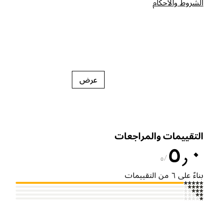
لشروط والأحكام
عرض
لتقييمات والمراجعات
٥٫
٥
ناءً على ٦ من التقييمات