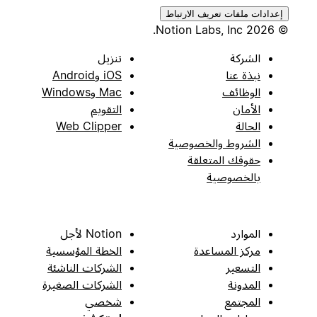
إعدادات ملفات تعريف الارتباط
© 2026 Notion Labs, Inc.
الشركة
تنزيل
نبذة عنا
iOS وAndroid
الوظائف
Mac وWindows
الأمان
التقويم
الحالة
Web Clipper
الشروط والخصوصية
حقوقك المتعلقة
بالخصوصية
الموارد
Notion لأجل
مركز المساعدة
الخطة المؤسسية
التسعير
الشركات الناشئة
المدونة
الشركات الصغيرة
المجتمع
شخصي