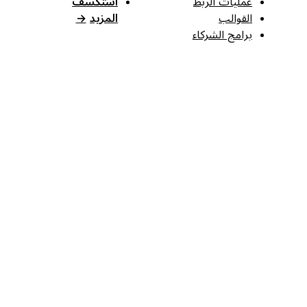
عمليات الربط
استكشف
القوالب
المزيد
→
برامج الشركاء