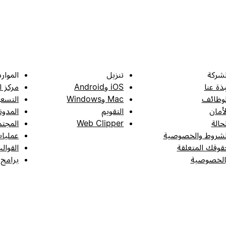
لشركة
تنزيل
الموارد
بذة عنا
iOS وAndroid
مركز ا
لوظائف
Mac وWindows
التسعي
لأمان
التقويم
المدون
لحالة
Web Clipper
المجتم
لشروط والخصوصية
عمليات
قوقك المتعلقة
القوال
الخصوصية
برامج 