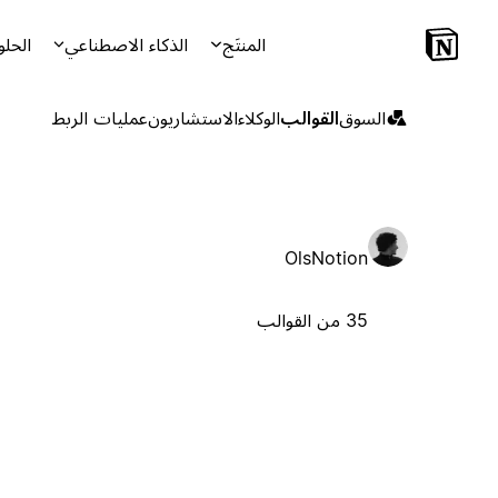
المنتَج
الذكاء الاصطناعي
الحلو
السوق
القوالب
الوكلاء
الاستشاريون
عمليات الربط
OlsNotion
35 من القوالب