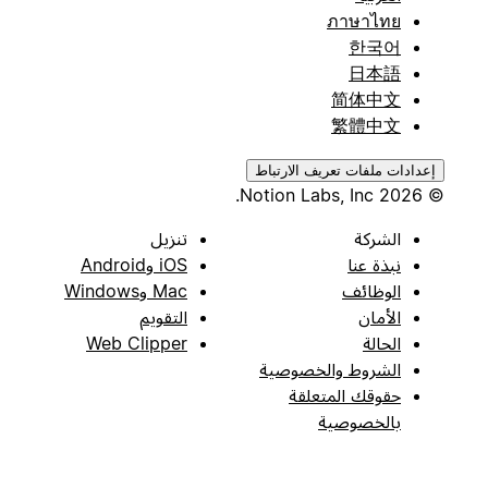
ภาษาไทย
한국어
日本語
简体中文
繁體中文
إعدادات ملفات تعريف الارتباط
© 2026 Notion Labs, Inc.
الشركة
تنزيل
نبذة عنا
iOS وAndroid
الوظائف
Mac وWindows
الأمان
التقويم
الحالة
Web Clipper
الشروط والخصوصية
حقوقك المتعلقة
بالخصوصية