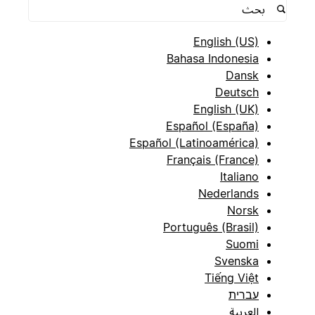
English (US)
Bahasa Indonesia
Dansk
Deutsch
English (UK)
Español (España)
Español (Latinoamérica)
Français (France)
Italiano
Nederlands
Norsk
Português (Brasil)
Suomi
Svenska
Tiếng Việt
עברית
العربية