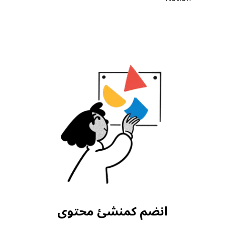
انضم كمنشئ محتوى