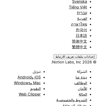
Svenska
Tiếng Việt
עברית
العربية
ภาษาไทย
한국어
日本語
简体中文
繁體中文
إعدادات ملفات تعريف الارتباط
© 2026 Notion Labs, Inc.
الشركة
تنزيل
نبذة عنا
iOS وAndroid
الوظائف
Mac وWindows
الأمان
التقويم
الحالة
Web Clipper
الشروط والخصوصية
حقوقك المتعلقة