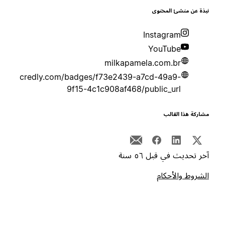
بذة عن منشئ المحتوى
Instagram
YouTube
milkapamela.com.br
credly.com/badges/f73e2439-a7cd-49a9-
9f15-4c1c908af468/public_url
شاركة هذا القالب
خر تحديث في قبل ٥٦ سنة
لشروط والأحكام