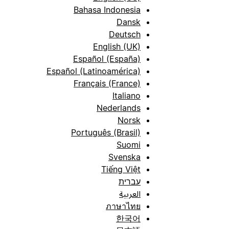
Bahasa Indonesia
Dansk
Deutsch
English (UK)
Español (España)
Español (Latinoamérica)
Français (France)
Italiano
Nederlands
Norsk
Português (Brasil)
Suomi
Svenska
Tiếng Việt
עברית
العربية
ภาษาไทย
한국어