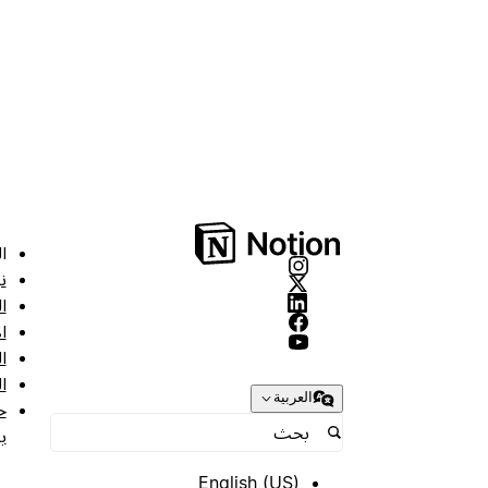
ا
ن
ا
ا
ا
ا
العربية
ح
ب
English (US)