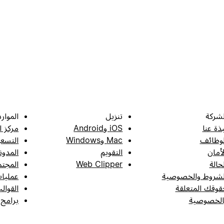
لشركة
تنزيل
الموارد
بذة عنا
iOS وAndroid
مركز ا
لوظائف
Mac وWindows
التسعي
لأمان
التقويم
المدون
لحالة
Web Clipper
المجتم
لشروط والخصوصية
عمليات
قوقك المتعلقة
القوال
الخصوصية
برامج 