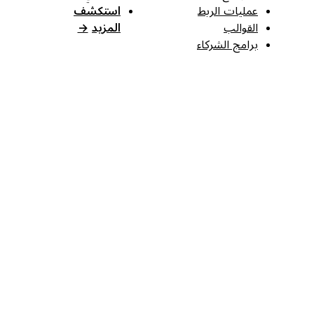
عمليات الربط
استكشف
القوالب
المزيد
→
برامج الشركاء