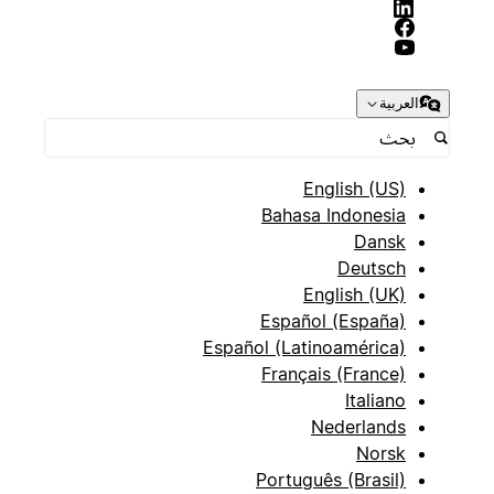
العربية
English (US)
Bahasa Indonesia
Dansk
Deutsch
English (UK)
Español (España)
Español (Latinoamérica)
Français (France)
Italiano
Nederlands
Norsk
Português (Brasil)