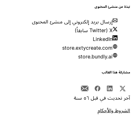
بذة عن منشئ المحتوى
إرسال بريد إلكتروني إلى منشئ المحتوى
X (Twitter سابقاً)
LinkedIn
store.extycreate.com
store.bundly.ai
شاركة هذا القالب
خر تحديث في قبل ٥٦ سنة
لشروط والأحكام