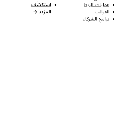
عمليات الربط
استكشف
القوالب
المزيد
→
برامج الشركاء