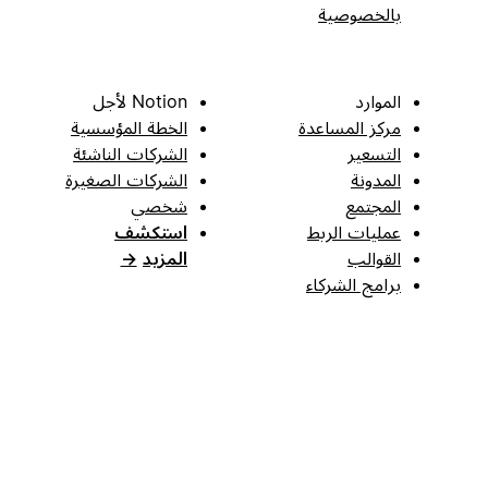
بالخصوصية
الموارد
Notion لأجل
مركز المساعدة
الخطة المؤسسية
التسعير
الشركات الناشئة
المدونة
الشركات الصغيرة
المجتمع
شخصي
عمليات الربط
استكشف
القوالب
المزيد
→
برامج الشركاء