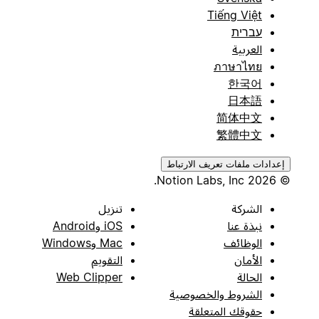
Tiếng Việt
עברית
العربية
ภาษาไทย
한국어
日本語
简体中文
繁體中文
إعدادات ملفات تعريف الارتباط
© 2026 Notion Labs, Inc.
الشركة
تنزيل
نبذة عنا
iOS وAndroid
الوظائف
Mac وWindows
الأمان
التقويم
الحالة
Web Clipper
الشروط والخصوصية
حقوقك المتعلقة