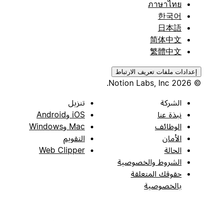
ภาษาไทย
한국어
日本語
简体中文
繁體中文
إعدادات ملفات تعريف الارتباط
© 2026 Notion Labs, Inc.
الشركة
تنزيل
نبذة عنا
iOS وAndroid
الوظائف
Mac وWindows
الأمان
التقويم
الحالة
Web Clipper
الشروط والخصوصية
حقوقك المتعلقة
بالخصوصية