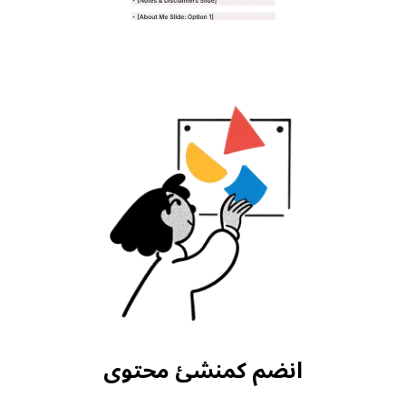
انضم كمنشئ محتوى