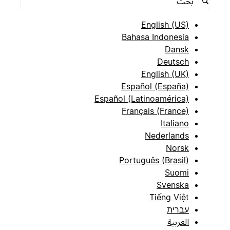
English (US)
Bahasa Indonesia
Dansk
Deutsch
English (UK)
Español (España)
Español (Latinoamérica)
Français (France)
Italiano
Nederlands
Norsk
Português (Brasil)
Suomi
Svenska
Tiếng Việt
עברית
العربية