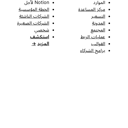
الموارد
Notion لأجل
مركز المساعدة
الخطة المؤسسية
التسعير
الشركات الناشئة
المدونة
الشركات الصغيرة
المجتمع
شخصي
عمليات الربط
استكشف
القوالب
المزيد
→
برامج الشركاء