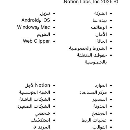
© 2026 Notion Labs, Inc.
الشركة
تنزيل
نبذة عنا
iOS وAndroid
الوظائف
Mac وWindows
الأمان
التقويم
الحالة
Web Clipper
الشروط والخصوصية
حقوقك المتعلقة
بالخصوصية
الموارد
Notion لأجل
مركز المساعدة
الخطة المؤسسية
التسعير
الشركات الناشئة
المدونة
الشركات الصغيرة
المجتمع
شخصي
عمليات الربط
استكشف
القوالب
المزيد
→