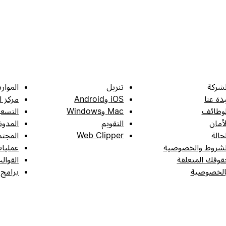
لشركة
تنزيل
الموارد
بذة عنا
iOS وAndroid
مركز ا
لوظائف
Mac وWindows
التسعي
لأمان
التقويم
المدون
لحالة
Web Clipper
المجتم
لشروط والخصوصية
عمليات
قوقك المتعلقة
القوال
الخصوصية
برامج 