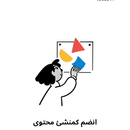
انضم كمنشئ محتوى