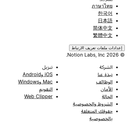
ภาษาไทย
한국어
日本語
简体中文
繁體中文
إعدادات ملفات تعريف الارتباط
© 2026 Notion Labs, Inc.
الشركة
تنزيل
نبذة عنا
iOS وAndroid
الوظائف
Mac وWindows
الأمان
التقويم
الحالة
Web Clipper
الشروط والخصوصية
حقوقك المتعلقة
بالخصوصية