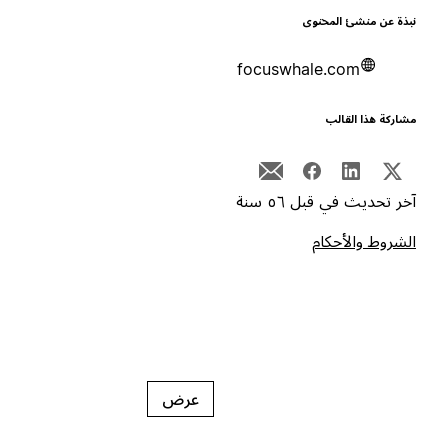
بذة عن منشئ المحتوى
focuswhale.com
شاركة هذا القالب
خر تحديث في قبل ٥٦ سنة
لشروط والأحكام
عرض