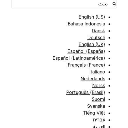
English (US)
Bahasa Indonesia
Dansk
Deutsch
English (UK)
Español (España)
Español (Latinoamérica)
Français (France)
Italiano
Nederlands
Norsk
Português (Brasil)
Suomi
Svenska
Tiếng Việt
עברית
العربية