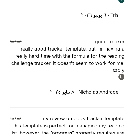
Tris ·
٦ يوليو ٢٠٢٦
good tracke
really good tracker template, but i'm having 
really hard time with the formula for the readin
challenge tracker. it doesn't seem to work for me
sadly
N
Nicholas Andrade ·
٨ مايو ٢٠٢٥
my review on book tracker templat
This template is perfect for managing my readin
list. however, the "progress" property requires us