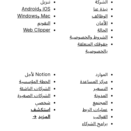
الشركة
تنزيل
نبذة عنا
iOS وAndroid
الوظائف
Mac وWindows
الأمان
التقويم
الحالة
Web Clipper
الشروط والخصوصية
حقوقك المتعلقة
بالخصوصية
الموارد
Notion لأجل
مركز المساعدة
الخطة المؤسسية
التسعير
الشركات الناشئة
المدونة
الشركات الصغيرة
المجتمع
شخصي
عمليات الربط
استكشف
القوالب
المزيد
→
برامج الشركاء