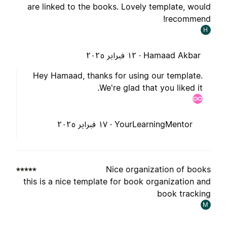
are linked to the books. Lovely template, woul
recommend
H
Hamaad Akbar ·
١٢ فبراير ٢٠٢٥
Hey Hamaad, thanks for using our template.
We're glad that you liked it.
YourLearningMentor ·
١٧ فبراير ٢٠٢٥
Nice organization of book
this is a nice template for book organization an
book trackin
M