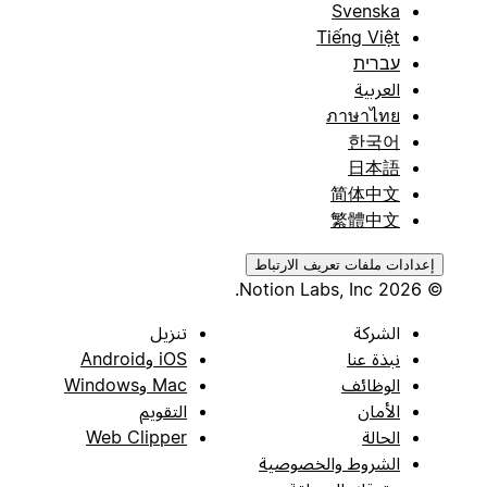
Svenska
Tiếng Việt
עברית
العربية
ภาษาไทย
한국어
日本語
简体中文
繁體中文
إعدادات ملفات تعريف الارتباط
© 2026 Notion Labs, Inc.
الشركة
تنزيل
نبذة عنا
iOS وAndroid
الوظائف
Mac وWindows
الأمان
التقويم
الحالة
Web Clipper
الشروط والخصوصية