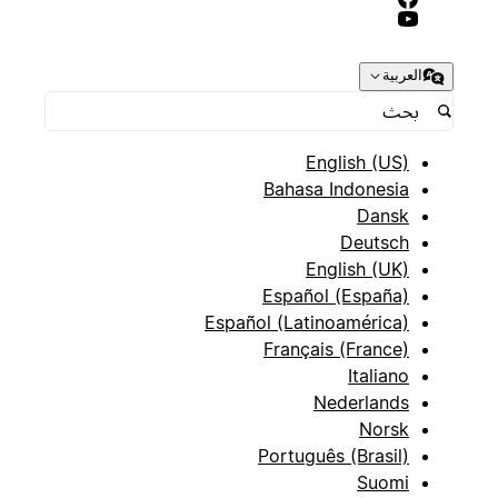
العربية
English (US)
Bahasa Indonesia
Dansk
Deutsch
English (UK)
Español (España)
Español (Latinoamérica)
Français (France)
Italiano
Nederlands
Norsk
Português (Brasil)
Suomi