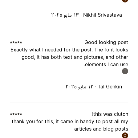
Nikhil Srivastava ·
١٣ مايو ٢٠٢٥
Good looking pos
Exactly what I needed for the post. The font look
good, it has both text and pictures, and othe
elements I can use
T
Tal Genkin ·
١٢ مايو ٢٠٢٥
this was clutch
thank you for this, it came in handy to post all m
articles and blog post
C