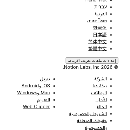
עברית
العربية
ภาษาไทย
한국어
日本語
简体中文
繁體中文
إعدادات ملفات تعريف الارتباط
© 2026 Notion Labs, Inc.
الشركة
تنزيل
نبذة عنا
iOS وAndroid
الوظائف
Mac وWindows
الأمان
التقويم
الحالة
Web Clipper
الشروط والخصوصية
حقوقك المتعلقة
بالخصوصية