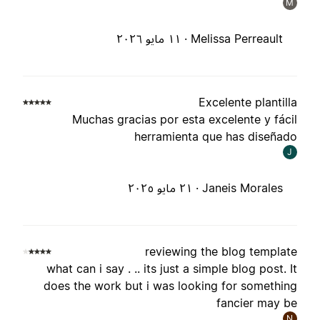
M
Melissa Perreault ·
١١ مايو ٢٠٢٦
Excelente plantill
Muchas gracias por esta excelente y fáci
herramienta que has diseñad
J
Janeis Morales ·
٢١ مايو ٢٠٢٥
reviewing the blog templat
what can i say . .. its just a simple blog post. I
does the work but i was looking for somethin
fancier may b
N