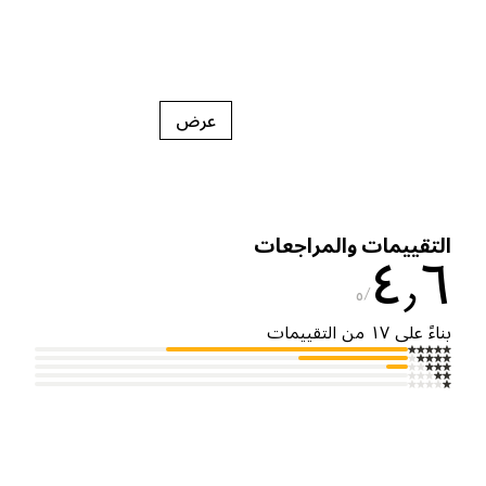
عرض
لتقييمات والمراجعات
٤٫
٥
ناءً على ١٧ من التقييمات