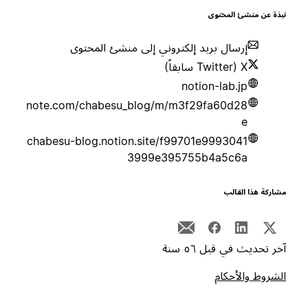
بذة عن منشئ المحتوى
إرسال بريد إلكتروني إلى منشئ المحتوى
X (Twitter سابقاً)
notion-lab.jp
note.com/chabesu_blog/m/m3f29fa60d28
e
chabesu-blog.notion.site/f99701e9993041
3999e395755b4a5c6a
شاركة هذا القالب
خر تحديث في قبل ٥٦ سنة
لشروط والأحكام