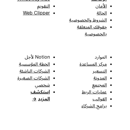
الأمان
التقويم
الحالة
Web Clipper
الشروط والخصوصية
حقوقك المتعلقة
بالخصوصية
الموارد
Notion لأجل
مركز المساعدة
الخطة المؤسسية
التسعير
الشركات الناشئة
المدونة
الشركات الصغيرة
المجتمع
شخصي
عمليات الربط
استكشف
القوالب
المزيد
→
برامج الشركاء