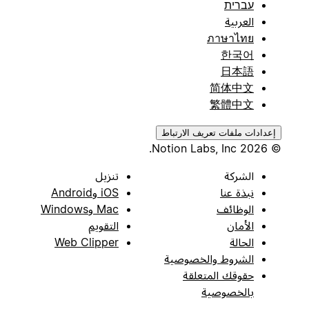
עברית
العربية
ภาษาไทย
한국어
日本語
简体中文
繁體中文
إعدادات ملفات تعريف الارتباط
© 2026 Notion Labs, Inc.
الشركة
تنزيل
نبذة عنا
iOS وAndroid
الوظائف
Mac وWindows
الأمان
التقويم
الحالة
Web Clipper
الشروط والخصوصية
حقوقك المتعلقة
بالخصوصية