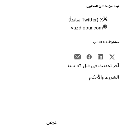
بذة عن منشئ المحتوى
X (Twitter سابقاً)
yazdipour.com
شاركة هذا القالب
خر تحديث في قبل ٥٦ سنة
لشروط والأحكام
عرض