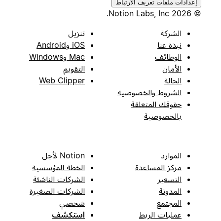
إعدادات ملفات تعريف الارتباط
© 2026 Notion Labs, Inc.
الشركة
تنزيل
نبذة عنا
iOS وAndroid
الوظائف
Mac وWindows
الأمان
التقويم
الحالة
Web Clipper
الشروط والخصوصية
حقوقك المتعلقة
بالخصوصية
الموارد
Notion لأجل
مركز المساعدة
الخطة المؤسسية
التسعير
الشركات الناشئة
المدونة
الشركات الصغيرة
المجتمع
شخصي
عمليات الربط
استكشف