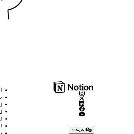
ا
ن
ا
ا
ا
ا
العربية
ح