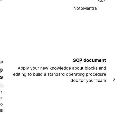
NotoMantra
SOP document
للف
Apply your new knowledge about blocks and
p
editing to build a standard operating procedure
s
doc for your team.
’t
e.
ur
to
us