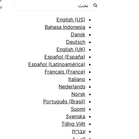
ب
English (US)
Bahasa Indonesia
Dansk
Deutsch
English (UK)
Español (España)
Español (Latinoamérica)
Français (France)
Italiano
Nederlands
Norsk
Português (Brasil)
Suomi
Svenska
Tiếng Việt
עברית
العربية