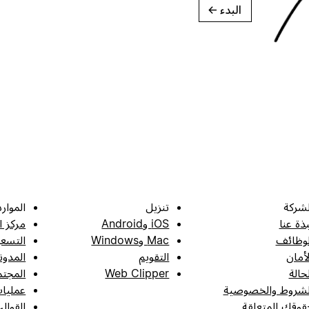
البدء
→
لشركة
تنزيل
الموارد
بذة عنا
iOS وAndroid
مركز ا
لوظائف
Mac وWindows
التسعي
لأمان
التقويم
المدون
لحالة
Web Clipper
المجتم
لشروط والخصوصية
عمليات
قوقك المتعلقة
القوال