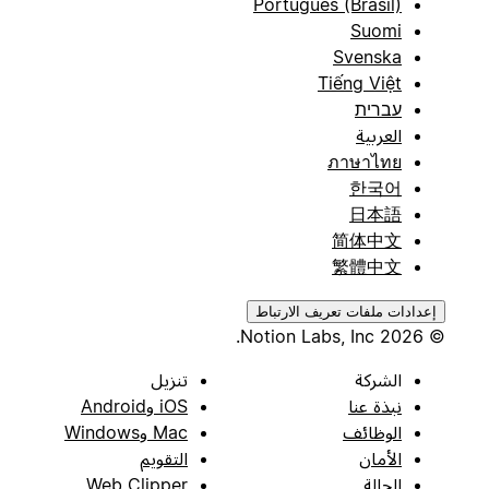
Português (Brasil)
Suomi
Svenska
Tiếng Việt
עברית
العربية
ภาษาไทย
한국어
日本語
简体中文
繁體中文
إعدادات ملفات تعريف الارتباط
© 2026 Notion Labs, Inc.
الشركة
تنزيل
نبذة عنا
iOS وAndroid
الوظائف
Mac وWindows
الأمان
التقويم
الحالة
Web Clipper