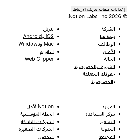
إعدادات ملفات تعريف الارتباط
© 2026 Notion Labs, Inc.
الشركة
تنزيل
نبذة عنا
iOS وAndroid
الوظائف
Mac وWindows
الأمان
التقويم
الحالة
Web Clipper
الشروط والخصوصية
حقوقك المتعلقة
بالخصوصية
الموارد
Notion لأجل
مركز المساعدة
الخطة المؤسسية
التسعير
الشركات الناشئة
المدونة
الشركات الصغيرة
المجتمع
شخصي