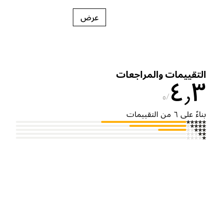
عرض
لتقييمات والمراجعات
٤٫
٥
ناءً على ٦ من التقييمات