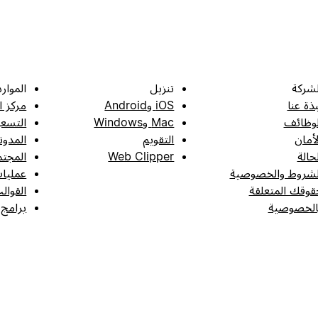
لشركة
تنزيل
الموارد
بذة عنا
iOS وAndroid
مركز ا
لوظائف
Mac وWindows
التسعي
لأمان
التقويم
المدون
لحالة
Web Clipper
المجتم
لشروط والخصوصية
عمليات
قوقك المتعلقة
القوال
الخصوصية
برامج 