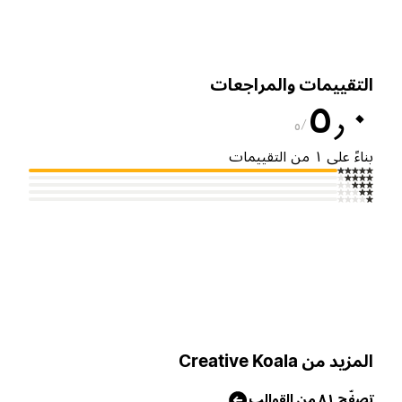
لتقييمات والمراجعات
٥٫
٥
ناءً على ١ من التقييمات
لمزيد من Creative Koala
صفّح ٨١ من القوالب