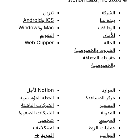
© 2026 Notion Labs, Inc.
الشركة
تنزيل
نبذة عنا
iOS وAndroid
الوظائف
Mac وWindows
الأمان
التقويم
الحالة
Web Clipper
الشروط والخصوصية
حقوقك المتعلقة
بالخصوصية
الموارد
Notion لأجل
مركز المساعدة
الخطة المؤسسية
التسعير
الشركات الناشئة
المدونة
الشركات الصغيرة
المجتمع
شخصي
عمليات الربط
استكشف
القوالب
المزيد
→