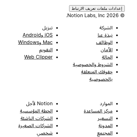
إعدادات ملفات تعريف الارتباط
© 2026 Notion Labs, Inc.
الشركة
تنزيل
نبذة عنا
iOS وAndroid
الوظائف
Mac وWindows
الأمان
التقويم
الحالة
Web Clipper
الشروط والخصوصية
حقوقك المتعلقة
بالخصوصية
الموارد
Notion لأجل
مركز المساعدة
الخطة المؤسسية
التسعير
الشركات الناشئة
المدونة
الشركات الصغيرة
المجتمع
شخصي