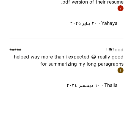
pdf version of their resume
Y
Yahaya ·
٢٠ يناير ٢٠٢٥
Good!!!
helped way more than i expected 😂 really goo
for summarizing my long paragraph
T
Thalia ·
١٠ ديسمبر ٢٠٢٤