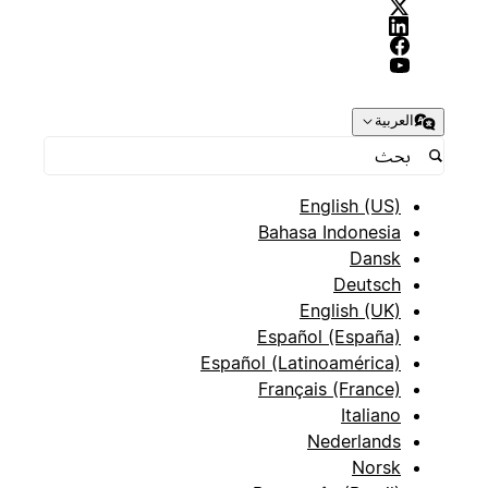
العربية
English (US)
Bahasa Indonesia
Dansk
Deutsch
English (UK)
Español (España)
Español (Latinoamérica)
Français (France)
Italiano
Nederlands
Norsk