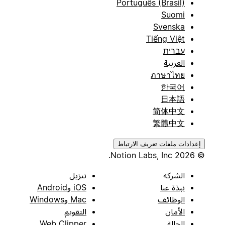
Português (Brasil)
Suomi
Svenska
Tiếng Việt
עברית
العربية
ภาษาไทย
한국어
日本語
简体中文
繁體中文
إعدادات ملفات تعريف الارتباط
© 2026 Notion Labs, Inc.
الشركة
تنزيل
نبذة عنا
iOS وAndroid
الوظائف
Mac وWindows
الأمان
التقويم
الحالة
Web Clipper