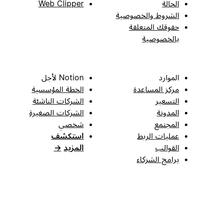
الحالة
Web Clipper
الشروط والخصوصية
حقوقك المتعلقة
بالخصوصية
الموارد
Notion لأجل
مركز المساعدة
الخطة المؤسسية
التسعير
الشركات الناشئة
المدونة
الشركات الصغيرة
المجتمع
شخصي
عمليات الربط
استكشف
القوالب
المزيد
→
برامج الشركاء