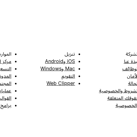
لشركة
تنزيل
الموارد
بذة عنا
iOS وAndroid
مركز ا
لوظائف
Mac وWindows
التسعي
لأمان
التقويم
المدون
لحالة
Web Clipper
المجتم
لشروط والخصوصية
عمليات
قوقك المتعلقة
القوال
الخصوصية
برامج 