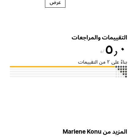
عرض
لتقييمات والمراجعات
٥٫
٥
ناءً على ٢ من التقييمات
لمزيد من Marlene Konu