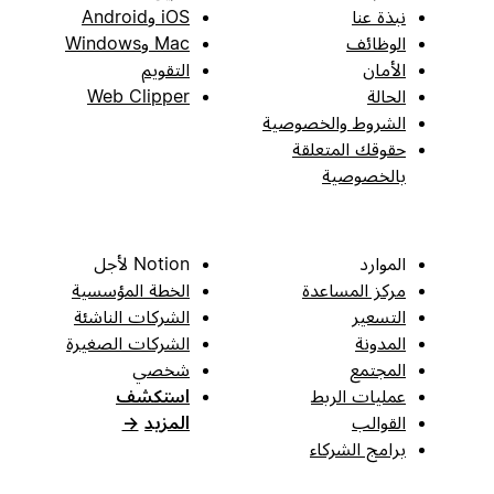
نبذة عنا
iOS وAndroid
الوظائف
Mac وWindows
الأمان
التقويم
الحالة
Web Clipper
الشروط والخصوصية
حقوقك المتعلقة
بالخصوصية
الموارد
Notion لأجل
مركز المساعدة
الخطة المؤسسية
التسعير
الشركات الناشئة
المدونة
الشركات الصغيرة
المجتمع
شخصي
عمليات الربط
استكشف
القوالب
المزيد
→
برامج الشركاء