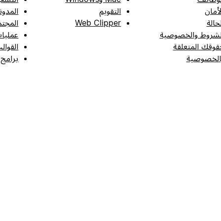
لأمان
التقويم
المدون
لحالة
Web Clipper
المجتم
لشروط والخصوصية
عمليات
قوقك المتعلقة
القوال
الخصوصية
برامج 