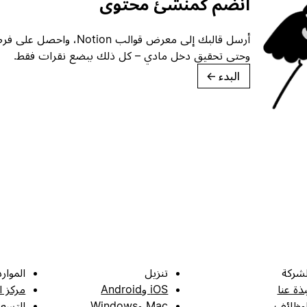
انضم كمنشئ محتوى
أرسل قالبك إلى معرض قوالب ion
وحتى تحقيق دخل مادي – كل ذلك ببضع نقرات فقط.
البدء
→
لشركة
تنزيل
الموارد
بذة عنا
iOS وAndroid
مركز ا
لوظائف
Mac وWindows
التسعي