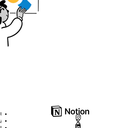
ا
ن
ا