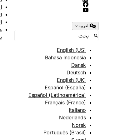
ا
ا
ا
العربية
ح
ب
English (US)
Bahasa Indonesia
Dansk
Deutsch
English (UK)
Español (España)
Español (Latinoamérica)
Français (France)
Italiano
Nederlands
Norsk
Português (Brasil)