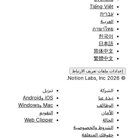
Tiếng Việt
עברית
العربية
ภาษาไทย
한국어
日本語
简体中文
繁體中文
إعدادات ملفات تعريف الارتباط
© 2026 Notion Labs, Inc.
الشركة
تنزيل
نبذة عنا
iOS وAndroid
الوظائف
Mac وWindows
الأمان
التقويم
الحالة
Web Clipper
الشروط والخصوصية
حقوقك المتعلقة