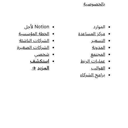
بالخصوصية
الموارد
Notion لأجل
مركز المساعدة
الخطة المؤسسية
التسعير
الشركات الناشئة
المدونة
الشركات الصغيرة
المجتمع
شخصي
عمليات الربط
استكشف
القوالب
المزيد
→
برامج الشركاء