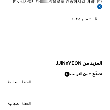
다. 감사합니다!!!!!!!!!앞으로도 건승하시길 바랍니다
K
K ·
٢ مايو ٢٠٢٥
لمزيد من JJINnYEON
صفّح ٣ من القوالب
الخطة المجانية
الخطة المجانية