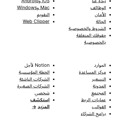
نبذة عنا
iOS وAndroid
الوظائف
Mac وWindows
الأمان
التقويم
الحالة
Web Clipper
الشروط والخصوصية
حقوقك المتعلقة
بالخصوصية
الموارد
Notion لأجل
مركز المساعدة
الخطة المؤسسية
التسعير
الشركات الناشئة
المدونة
الشركات الصغيرة
المجتمع
شخصي
عمليات الربط
استكشف
القوالب
المزيد
→
برامج الشركاء