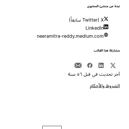
بذة عن منشئ المحتوى
X (Twitter سابقاً)
LinkedIn
neeramitra-reddy.medium.com
شاركة هذا القالب
خر تحديث في قبل ٥٦ سنة
لشروط والأحكام