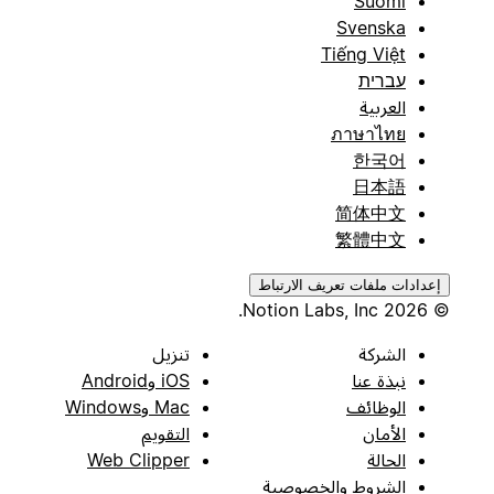
Suomi
Svenska
Tiếng Việt
עברית
العربية
ภาษาไทย
한국어
日本語
简体中文
繁體中文
إعدادات ملفات تعريف الارتباط
© 2026 Notion Labs, Inc.
الشركة
تنزيل
نبذة عنا
iOS وAndroid
الوظائف
Mac وWindows
الأمان
التقويم
الحالة
Web Clipper
الشروط والخصوصية