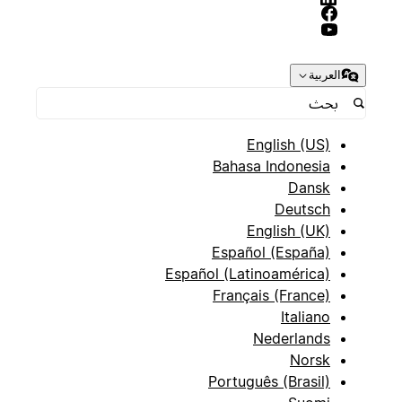
العربية
English (US)
Bahasa Indonesia
Dansk
Deutsch
English (UK)
Español (España)
Español (Latinoamérica)
Français (France)
Italiano
Nederlands
Norsk
Português (Brasil)