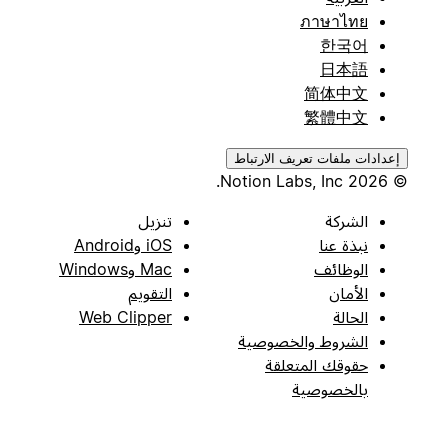
ภาษาไทย
한국어
日本語
简体中文
繁體中文
إعدادات ملفات تعريف الارتباط
© 2026 Notion Labs, Inc.
الشركة
تنزيل
نبذة عنا
iOS وAndroid
الوظائف
Mac وWindows
الأمان
التقويم
الحالة
Web Clipper
الشروط والخصوصية
حقوقك المتعلقة
بالخصوصية