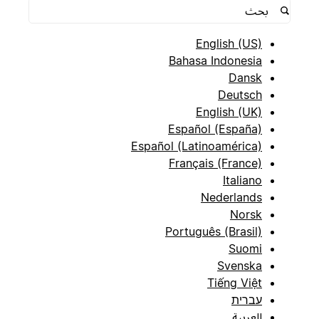
English (US)
Bahasa Indonesia
Dansk
Deutsch
English (UK)
Español (España)
Español (Latinoamérica)
Français (France)
Italiano
Nederlands
Norsk
Português (Brasil)
Suomi
Svenska
Tiếng Việt
עברית
العربية