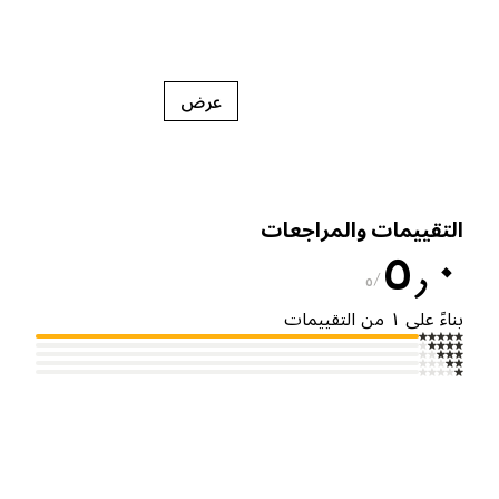
عرض
لتقييمات والمراجعات
٥٫
٥
ناءً على ١ من التقييمات