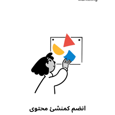
انضم كمنشئ محتوى