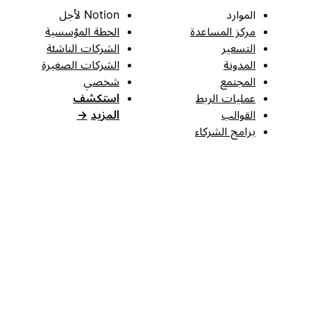
الموارد
Notion لأجل
مركز المساعدة
الخطة المؤسسية
التسعير
الشركات الناشئة
المدونة
الشركات الصغيرة
المجتمع
شخصي
عمليات الربط
استكشف
القوالب
المزيد
→
برامج الشركاء