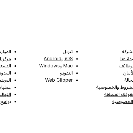
لشركة
تنزيل
الموارد
بذة عنا
iOS وAndroid
مركز ا
لوظائف
Mac وWindows
التسعي
لأمان
التقويم
المدون
لحالة
Web Clipper
المجتم
لشروط والخصوصية
عمليات
قوقك المتعلقة
القوال
الخصوصية
برامج 