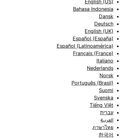
English (US)
Bahasa Indonesia
Dansk
Deutsch
English (UK)
Español (España)
Español (Latinoamérica)
Français (France)
Italiano
Nederlands
Norsk
Português (Brasil)
Suomi
Svenska
Tiếng Việt
עברית
العربية
ภาษาไทย
한국어