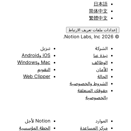
日本語
简体中文
繁體中文
إعدادات ملفات تعريف الارتباط
© 2026 Notion Labs, Inc.
الشركة
تنزيل
نبذة عنا
iOS وAndroid
الوظائف
Mac وWindows
الأمان
التقويم
الحالة
Web Clipper
الشروط والخصوصية
حقوقك المتعلقة
بالخصوصية
الموارد
Notion لأجل
مركز المساعدة
الخطة المؤسسية