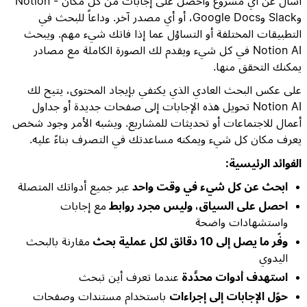
اسأل عن أي مشروع واحصل على إجابات من كل مكان - Notion
وSlack وGoogle Docs، أو أي مصدر آخر. وداعاً للبحث في
التطبيقات المختلفة أو التساؤل عما إذا فاتك شيء مهم. ويبحث
Notion AI في كل شيء ويقدم لك الصورة الكاملة مع مصادر
يمكنك التحقق منها.
على عكس البحث العادي الذي يكتفي بإيجاد المحتوى، يتيح لك
Notion AI تحويل هذه الإجابات إلى صفحات جديدة أو جداول
أعمال للاجتماعات أو تحديثات للمشاريع. ويشبه الأمر وجود شخص
يعرف مكان كل شيء ويمكنه مساعدتك في التصرف بناءً عليه.
الفوائد الرئيسية:
ابحث عن كل شيء في وقت واحد
عبر جميع أدواتك المتصلة
احصل على السياق، وليس مجرد روابط
مع إجابات
واستشهادات واضحة
وفّر ما يصل إلى 10 دقائق لكل عملية بحث
مقارنة بالبحث
اليدوي
استهدف أدوات محدَّدة
عندما تعرف أين تبحث
حوّل الإجابات إلى إجراءات
باستخدام مستندات وصفحات