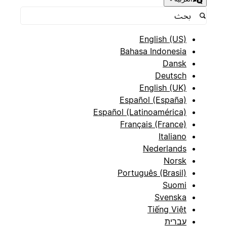
English (US)
Bahasa Indonesia
Dansk
Deutsch
English (UK)
Español (España)
Español (Latinoamérica)
Français (France)
Italiano
Nederlands
Norsk
Português (Brasil)
Suomi
Svenska
Tiếng Việt
עברית