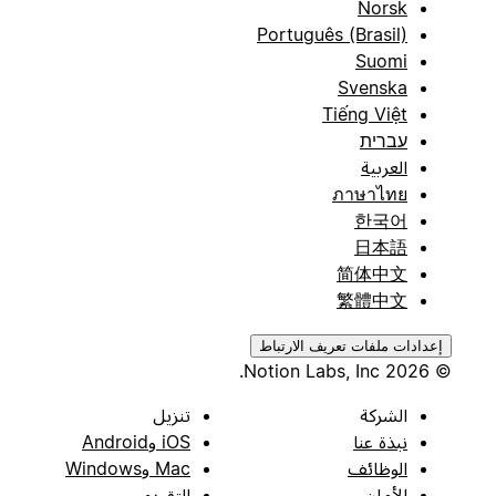
Norsk
Português (Brasil)
Suomi
Svenska
Tiếng Việt
עברית
العربية
ภาษาไทย
한국어
日本語
简体中文
繁體中文
إعدادات ملفات تعريف الارتباط
© 2026 Notion Labs, Inc.
الشركة
تنزيل
نبذة عنا
iOS وAndroid
الوظائف
Mac وWindows
الأمان
التقويم