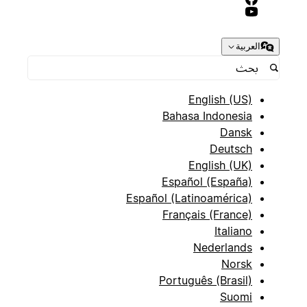
العربية
English (US)
Bahasa Indonesia
Dansk
Deutsch
English (UK)
Español (España)
Español (Latinoamérica)
Français (France)
Italiano
Nederlands
Norsk
Português (Brasil)
Suomi