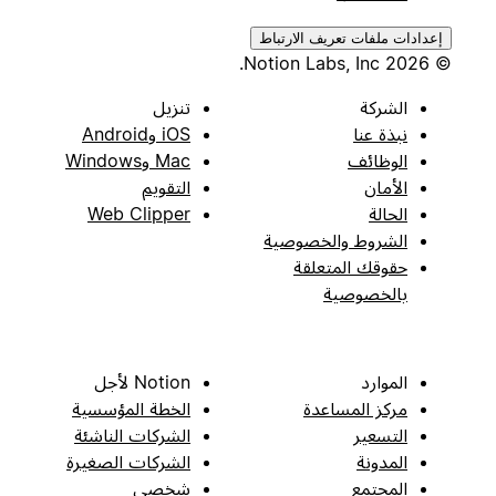
إعدادات ملفات تعريف الارتباط
© 2026 Notion Labs, Inc.
الشركة
تنزيل
نبذة عنا
iOS وAndroid
الوظائف
Mac وWindows
الأمان
التقويم
الحالة
Web Clipper
الشروط والخصوصية
حقوقك المتعلقة
بالخصوصية
الموارد
Notion لأجل
مركز المساعدة
الخطة المؤسسية
التسعير
الشركات الناشئة
المدونة
الشركات الصغيرة
المجتمع
شخصي