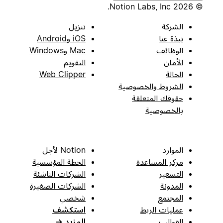
© 2026 Notion Labs, Inc.
الشركة
تنزيل
نبذة عنا
iOS وAndroid
الوظائف
Mac وWindows
الأمان
التقويم
الحالة
Web Clipper
الشروط والخصوصية
حقوقك المتعلقة
بالخصوصية
الموارد
Notion لأجل
مركز المساعدة
الخطة المؤسسية
التسعير
الشركات الناشئة
المدونة
الشركات الصغيرة
المجتمع
شخصي
عمليات الربط
استكشف
القوالب
المزيد
→