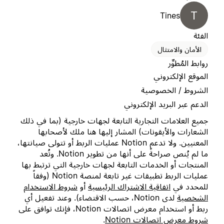
T
Tines
الفئة
الأمان والامتثال
روابط المُطوِّر
الموقع الإلكتروني
الشروط / الخصوصية
الدعم عبر البريد الإلكتروني
جميع العلامات التجارية التابعة لجهات خارجية (بما في ذلك
الشعارات والأيقونات) المشار إليها هنا ملك لأصحابها
المعنيين. ولا تدعم Notion عمليات الربط أو تتولى صيانتها،
ما لم يُنص صراحةً على أنها من تطوير Notion. وتُعد
المنتجات أو الخدمات التابعة لجهات خارجية التي ترتبط بها
عمليات الربط تطبيقات غير تابعة لمنصة Notion (وفقاً
للمحدد في
اتفاقية الاشتراك الرئيسية
أو
شروط الاستخدام
الشخصية
لدى Notion، حسب الاقتضاء). وعند تفعيل أي
ربط أو استخدام معرض اتصالات Notion، فإنك توافق على
شروط معرض اتصالات Notion
.