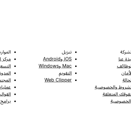
لشركة
تنزيل
الموارد
بذة عنا
iOS وAndroid
مركز ا
لوظائف
Mac وWindows
التسعي
لأمان
التقويم
المدون
لحالة
Web Clipper
المجتم
لشروط والخصوصية
عمليات
قوقك المتعلقة
القوال
الخصوصية
برامج 