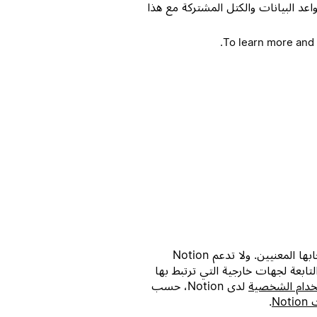
عد البيانات والكتل المشتركة مع هذا
.
To learn more and 
جميع العلامات التجارية التابعة لجهات خارجية (بما في ذلك الشعارات والأيقونات) المشار إليها هنا ملك لأصحابها المعنيين. ولا تدعم Notion
طوير Notion. وتُعد المنتجات أو الخدمات التابعة لجهات خارجية التي ترتبط بها
خدام الشخصية
لدى Notion، حسب
No
.