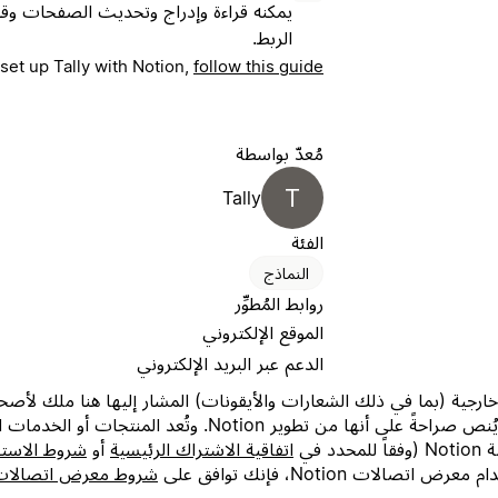
يمكنه قراءة وإدراج وتحديث الصفحات وقوا
الربط.
set up Tally with Notion,
follow this guide
مُعدّ بواسطة
T
Tally
الفئة
النماذج
روابط المُطوِّر
الموقع الإلكتروني
الدعم عبر البريد الإلكتروني
عمليات الربط أو تتولى صيانتها، ما لم يُنص صراحةً على أنها من ت
 في
اتفاقية الاشتراك الرئيسية
أو
شروط الاست
لات Notion، فإنك توافق على
شروط معرض اتصالات tion